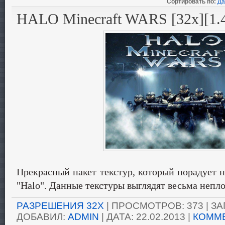
Сортировать по:
Да
HALO Minecraft WARS [32x][1.4
Прекрасный пакет текстур, который порадует 
"Halo". Данные текстуры выглядят весьма неплох
РАЗРЕШЕНИЯ 32X
| ПРОСМОТРОВ: 373 | ЗАГ
ДОБАВИЛ:
ADMIN
| ДАТА:
22.02.2013
|
КОММЕ