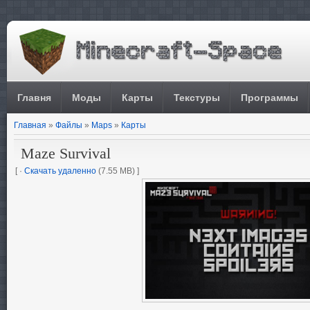
Главня
Моды
Карты
Текстуры
Программы
Главная
»
Файлы
»
Maps
»
Карты
Maze Survival
[ ·
Скачать удаленно
(7.55 MB) ]