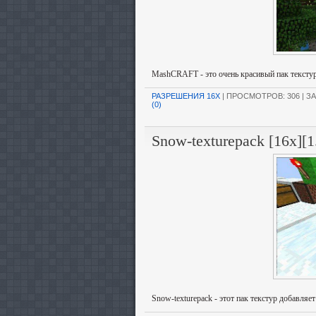
MashCRAFT - это очень красивый пак текстур
РАЗРЕШЕНИЯ 16X
| ПРОСМОТРОВ: 306 | ЗА
(0)
Snow-texturepack [16x][1
Snow-texturepack - этот пак текстур добавля