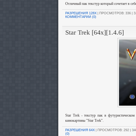
Отличный пак текстур который сочетает в себ
РАЗРЕШЕНИЯ 128X
| ПРОСМОТРОВ: 336 | З
КОММЕНТАРИИ (0)
Star Trek [64x][1.4.6]
Star Trek - текстур пак в футуристическо
кинокартины "Star Trek".
РАЗРЕШЕНИЯ 64X
| ПРОСМОТРОВ: 292 | ЗА
(0)