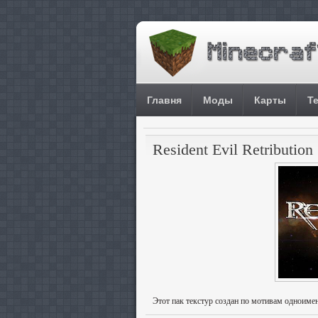
Главня
Моды
Карты
Т
Resident Evil Retribution 
Этот пак текстур создан по мотивам одноименн