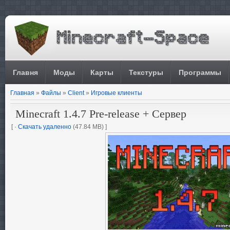
Главня
Моды
Карты
Текстуры
Программы
Главная
»
Файлы
»
Client
»
Игровые клиенты
Minecraft 1.4.7 Pre-release + Сервер
[ ·
Скачать удаленно
(47.84 MB) ]