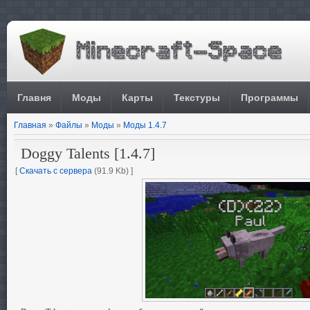
Главня
Моды
Карты
Текстуры
Программы
Главная
»
Файлы
»
Моды
»
Моды 1.4.7
Doggy Talents [1.4.7]
[
Скачать с сервера
(91.9 Kb) ]