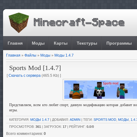
Главня
Моды
Карты
Текстуры
Программы
Главная
»
Файлы
»
Моды
»
Моды 1.4.7
Sports Mod [1.4.7]
[
Скачать с сервера
(465.5 Kb) ]
Представляем, всем кто любит спорт, данную модификацию которая добавит воз
игры.
КАТЕГОРИЯ
:
МОДЫ 1.4.7
|
ДОБАВИЛ
:
ADMIN
|
ТЕГИ
:
SPORTS MOD
,
МОДЫ
,
1.4.
ПРОСМОТРОВ
:
361
|
ЗАГРУЗОК
:
17
|
РЕЙТИНГ
:
0.0
/
0
Всего комментариев
:
0