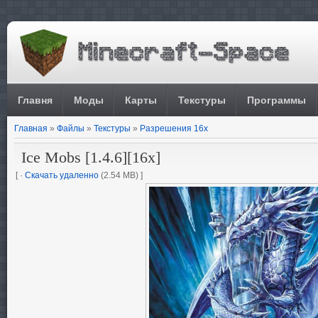
Главня
Моды
Карты
Текстуры
Программы
Главная
»
Файлы
»
Текстуры
»
Разрешения 16x
Ice Mobs [1.4.6][16x]
[ ·
Скачать удаленно
(2.54 MB) ]