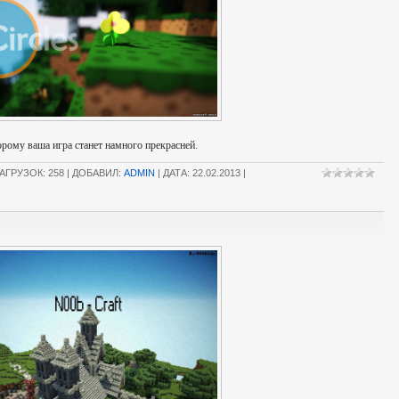
орому ваша игра станет намного прекрасней.
АГРУЗОК: 258 | ДОБАВИЛ:
ADMIN
| ДАТА:
22.02.2013
|