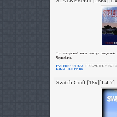
STALKERcraft [256x][1.4
Это прекрасный пакет текстур созданный 
Чернобыля.
РАЗРЕШЕНИЯ 256X
| ПРОСМОТРОВ: 667 | З
КОММЕНТАРИИ (0)
Switch Craft [16x][1.4.7]