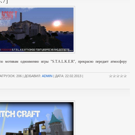
.7]
по мотивам одноименно игры "S.T.A.L.K.E.R", прекрасно передает атмосферу
АГРУЗОК: 206 | ДОБАВИЛ:
ADMIN
| ДАТА:
22.02.2013
|