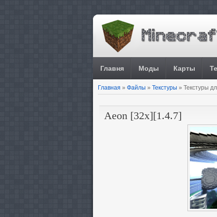
Главня
Моды
Карты
Т
Главная
»
Файлы
»
Текстуры
» Текстуры для
Aeon [32x][1.4.7]