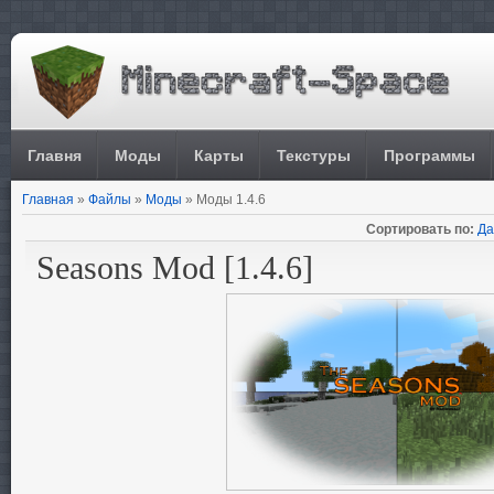
Главня
Моды
Карты
Текстуры
Программы
Главная
»
Файлы
»
Моды
» Моды 1.4.6
Сортировать по:
Да
Seasons Mod [1.4.6]